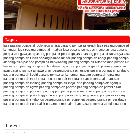
Tags :
jasa pasang pompa air bojonegoro
jasa pasang pompa air gresik
jasa pasang pompa air
lamongan
jasa pasang pompa air madiun
jasa pasang pompa air magetan
jasa pasang
pompa air ngawi
jasa pasang pompa air ponorogo
jasa pasang pompa air surabaya
jasa
pasang pompa air tuban
pasang pompa air bali
pasang pompa air bangil
pasang pompa
air bangkalan
pasang pompa air banyuwangi
pasang pompa air blitar
pasang pompa air
bojonegoro
pasang pompa air bondowoso
pasang pompa air gresik
pasang pompa air
jatim
pasang pompa air jawa timur
pasang pompa air jember
pasang pompa air jombang
pasang pompa air kediri
pasang pompa air lamongan
pasang pompa air lumajang
pasang pompa air madiun
pasang pompa air madura
pasang pompa air magetan
pasang pompa air malang
pasang pompa air mojokerto
pasang pompa air nganjuk
pasang pompa air ngawi
pasang pompa air pacitan
pasang pompa air pamekasan
pasang pompa air pandaan
pasang pompa air pasuruan
pasang pompa air ponorogo
pasang pompa air probolinggo
pasang pompa air sampang
pasang pompa air sidoarjo
pasang pompa air situbondo
pasang pompa air sumenep
pasang pompa air surabaya
pasang pompa air trenggalek
pasang pompa air tuban
pasang pompa air tulungagung
Links :