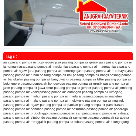
Tags :
jasa pasang pompa air bojonegoro
jasa pasang pompa air gresik
jasa pasang pompa air
lamongan
jasa pasang pompa air madiun
jasa pasang pompa air magetan
jasa pasang
pompa air ngawi
jasa pasang pompa air ponorogo
jasa pasang pompa air surabaya
jasa
pasang pompa air tuban
pasang pompa air bali
pasang pompa air bangil
pasang pompa
air bangkalan
pasang pompa air banyuwangi
pasang pompa air blitar
pasang pompa air
bojonegoro
pasang pompa air bondowoso
pasang pompa air gresik
pasang pompa air
jatim
pasang pompa air jawa timur
pasang pompa air jember
pasang pompa air jombang
pasang pompa air kediri
pasang pompa air lamongan
pasang pompa air lumajang
pasang pompa air madiun
pasang pompa air madura
pasang pompa air magetan
pasang pompa air malang
pasang pompa air mojokerto
pasang pompa air nganjuk
pasang pompa air ngawi
pasang pompa air pacitan
pasang pompa air pamekasan
pasang pompa air pandaan
pasang pompa air pasuruan
pasang pompa air ponorogo
pasang pompa air probolinggo
pasang pompa air sampang
pasang pompa air sidoarjo
pasang pompa air situbondo
pasang pompa air sumenep
pasang pompa air surabaya
pasang pompa air trenggalek
pasang pompa air tuban
pasang pompa air tulungagung