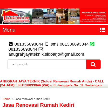
Menu
081336693844
sms 081336693844
081336693844
anugrahjayateknik.sidoarjo@gmail.com
ANUGRAH JAYA TEKNIK (Solusi Renovasi Rumah Anda) - CALL
(24 JAM) : 081336693844 (WA) - Jl. Jenggala No. 11 Gedangan
Sidoarjo
Home
Jasa renovasi rumah kediri
Jasa Renovasi Rumah Kediri