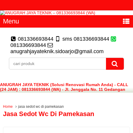
Menu
081336693844
sms 081336693844
081336693844
anugrahjayateknik.sidoarjo@gmail.com
ANUGRAH JAYA TEKNIK (Solusi Renovasi Rumah Anda) - CALL
(24 JAM) : 081336693844 (WA) - Jl. Jenggala No. 11 Gedangan
Sidoarjo
Home
jasa sedot wc di pamekasan
Jasa Sedot Wc Di Pamekasan