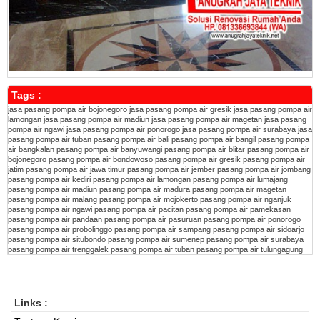
Tags :
jasa pasang pompa air bojonegoro
jasa pasang pompa air gresik
jasa pasang pompa air
lamongan
jasa pasang pompa air madiun
jasa pasang pompa air magetan
jasa pasang
pompa air ngawi
jasa pasang pompa air ponorogo
jasa pasang pompa air surabaya
jasa
pasang pompa air tuban
pasang pompa air bali
pasang pompa air bangil
pasang pompa
air bangkalan
pasang pompa air banyuwangi
pasang pompa air blitar
pasang pompa air
bojonegoro
pasang pompa air bondowoso
pasang pompa air gresik
pasang pompa air
jatim
pasang pompa air jawa timur
pasang pompa air jember
pasang pompa air jombang
pasang pompa air kediri
pasang pompa air lamongan
pasang pompa air lumajang
pasang pompa air madiun
pasang pompa air madura
pasang pompa air magetan
pasang pompa air malang
pasang pompa air mojokerto
pasang pompa air nganjuk
pasang pompa air ngawi
pasang pompa air pacitan
pasang pompa air pamekasan
pasang pompa air pandaan
pasang pompa air pasuruan
pasang pompa air ponorogo
pasang pompa air probolinggo
pasang pompa air sampang
pasang pompa air sidoarjo
pasang pompa air situbondo
pasang pompa air sumenep
pasang pompa air surabaya
pasang pompa air trenggalek
pasang pompa air tuban
pasang pompa air tulungagung
Links :