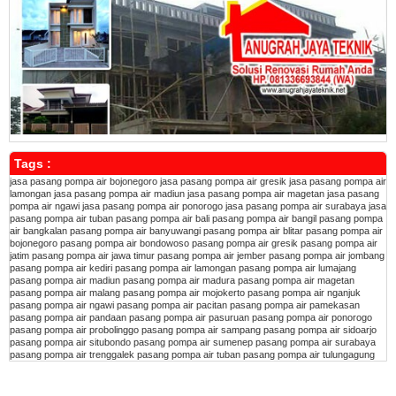
Tags :
jasa pasang pompa air bojonegoro
jasa pasang pompa air gresik
jasa pasang pompa air
lamongan
jasa pasang pompa air madiun
jasa pasang pompa air magetan
jasa pasang
pompa air ngawi
jasa pasang pompa air ponorogo
jasa pasang pompa air surabaya
jasa
pasang pompa air tuban
pasang pompa air bali
pasang pompa air bangil
pasang pompa
air bangkalan
pasang pompa air banyuwangi
pasang pompa air blitar
pasang pompa air
bojonegoro
pasang pompa air bondowoso
pasang pompa air gresik
pasang pompa air
jatim
pasang pompa air jawa timur
pasang pompa air jember
pasang pompa air jombang
pasang pompa air kediri
pasang pompa air lamongan
pasang pompa air lumajang
pasang pompa air madiun
pasang pompa air madura
pasang pompa air magetan
pasang pompa air malang
pasang pompa air mojokerto
pasang pompa air nganjuk
pasang pompa air ngawi
pasang pompa air pacitan
pasang pompa air pamekasan
pasang pompa air pandaan
pasang pompa air pasuruan
pasang pompa air ponorogo
pasang pompa air probolinggo
pasang pompa air sampang
pasang pompa air sidoarjo
pasang pompa air situbondo
pasang pompa air sumenep
pasang pompa air surabaya
pasang pompa air trenggalek
pasang pompa air tuban
pasang pompa air tulungagung