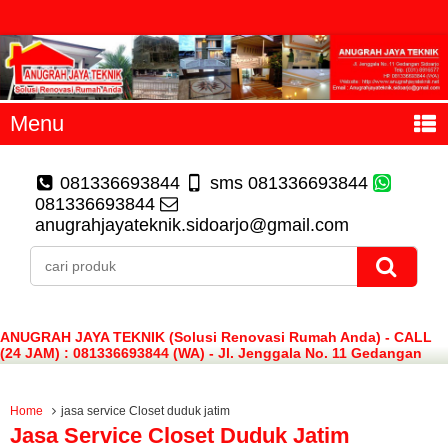
Menu
081336693844
sms 081336693844
081336693844
anugrahjayateknik.sidoarjo@gmail.com
ANUGRAH JAYA TEKNIK (Solusi Renovasi Rumah Anda) - CALL
(24 JAM) : 081336693844 (WA) - Jl. Jenggala No. 11 Gedangan
Sidoarjo
Home
jasa service Closet duduk jatim
Jasa Service Closet Duduk Jatim