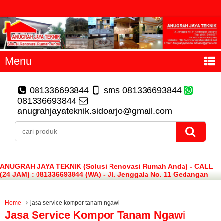
Menu
081336693844
sms 081336693844
081336693844
anugrahjayateknik.sidoarjo@gmail.com
ANUGRAH JAYA TEKNIK (Solusi Renovasi Rumah Anda) - CALL
(24 JAM) : 081336693844 (WA) - Jl. Jenggala No. 11 Gedangan
Sidoarjo
Home
jasa service kompor tanam ngawi
Jasa Service Kompor Tanam Ngawi