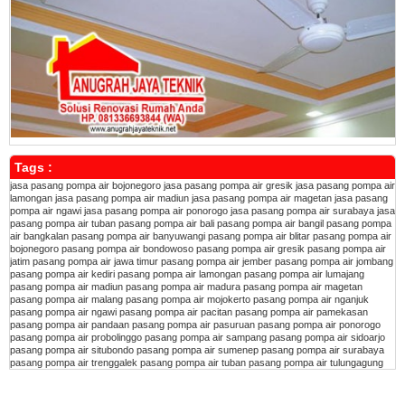
Tags :
jasa pasang pompa air bojonegoro
jasa pasang pompa air gresik
jasa pasang pompa air
lamongan
jasa pasang pompa air madiun
jasa pasang pompa air magetan
jasa pasang
pompa air ngawi
jasa pasang pompa air ponorogo
jasa pasang pompa air surabaya
jasa
pasang pompa air tuban
pasang pompa air bali
pasang pompa air bangil
pasang pompa
air bangkalan
pasang pompa air banyuwangi
pasang pompa air blitar
pasang pompa air
bojonegoro
pasang pompa air bondowoso
pasang pompa air gresik
pasang pompa air
jatim
pasang pompa air jawa timur
pasang pompa air jember
pasang pompa air jombang
pasang pompa air kediri
pasang pompa air lamongan
pasang pompa air lumajang
pasang pompa air madiun
pasang pompa air madura
pasang pompa air magetan
pasang pompa air malang
pasang pompa air mojokerto
pasang pompa air nganjuk
pasang pompa air ngawi
pasang pompa air pacitan
pasang pompa air pamekasan
pasang pompa air pandaan
pasang pompa air pasuruan
pasang pompa air ponorogo
pasang pompa air probolinggo
pasang pompa air sampang
pasang pompa air sidoarjo
pasang pompa air situbondo
pasang pompa air sumenep
pasang pompa air surabaya
pasang pompa air trenggalek
pasang pompa air tuban
pasang pompa air tulungagung