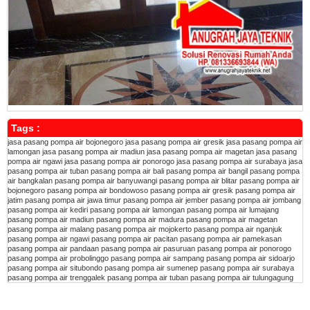
Tags :
jasa pasang pompa air bojonegoro
jasa pasang pompa air gresik
jasa pasang pompa air
lamongan
jasa pasang pompa air madiun
jasa pasang pompa air magetan
jasa pasang
pompa air ngawi
jasa pasang pompa air ponorogo
jasa pasang pompa air surabaya
jasa
pasang pompa air tuban
pasang pompa air bali
pasang pompa air bangil
pasang pompa
air bangkalan
pasang pompa air banyuwangi
pasang pompa air blitar
pasang pompa air
bojonegoro
pasang pompa air bondowoso
pasang pompa air gresik
pasang pompa air
jatim
pasang pompa air jawa timur
pasang pompa air jember
pasang pompa air jombang
pasang pompa air kediri
pasang pompa air lamongan
pasang pompa air lumajang
pasang pompa air madiun
pasang pompa air madura
pasang pompa air magetan
pasang pompa air malang
pasang pompa air mojokerto
pasang pompa air nganjuk
pasang pompa air ngawi
pasang pompa air pacitan
pasang pompa air pamekasan
pasang pompa air pandaan
pasang pompa air pasuruan
pasang pompa air ponorogo
pasang pompa air probolinggo
pasang pompa air sampang
pasang pompa air sidoarjo
pasang pompa air situbondo
pasang pompa air sumenep
pasang pompa air surabaya
pasang pompa air trenggalek
pasang pompa air tuban
pasang pompa air tulungagung