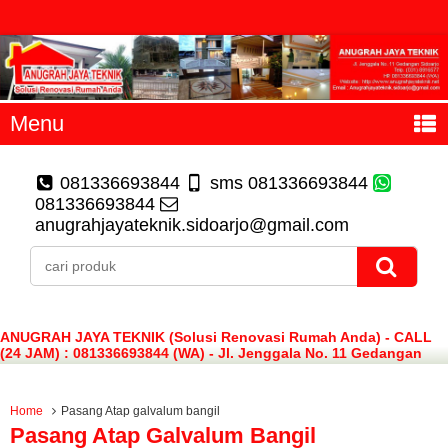
Menu
081336693844
sms 081336693844
081336693844
anugrahjayateknik.sidoarjo@gmail.com
ANUGRAH JAYA TEKNIK (Solusi Renovasi Rumah Anda) - CALL
(24 JAM) : 081336693844 (WA) - Jl. Jenggala No. 11 Gedangan
Sidoarjo
Home
Pasang Atap galvalum bangil
Pasang Atap Galvalum Bangil