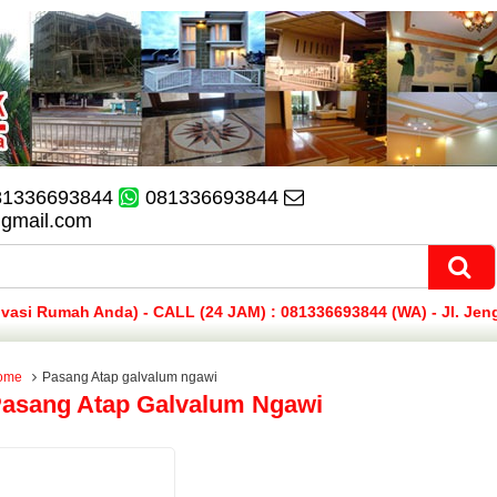
81336693844
081336693844
@gmail.com
si Rumah Anda) - CALL (24 JAM) : 081336693844 (WA) - Jl. Jen
ome
Pasang Atap galvalum ngawi
asang Atap Galvalum Ngawi