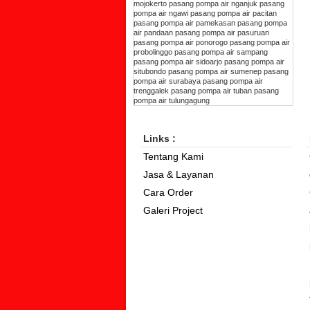
mojokerto
pasang pompa air nganjuk
pasang
pompa air ngawi
pasang pompa air pacitan
pasang pompa air pamekasan
pasang pompa
air pandaan
pasang pompa air pasuruan
pasang pompa air ponorogo
pasang pompa air
probolinggo
pasang pompa air sampang
pasang pompa air sidoarjo
pasang pompa air
situbondo
pasang pompa air sumenep
pasang
pompa air surabaya
pasang pompa air
trenggalek
pasang pompa air tuban
pasang
pompa air tulungagung
Links :
Tentang Kami
Jasa & Layanan
Cara Order
Galeri Project