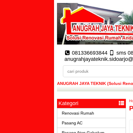
081336693844
sms 0
anugrahjayateknik.sidoarjo
ANUGRAH JAYA TEKNIK (Solusi Renova
H
Kategori
P
Renovasi Rumah
Pasang AC
Pasang Atap Galvalum