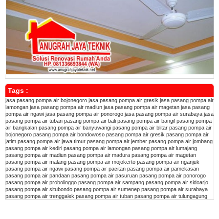
Tags :
jasa pasang pompa air bojonegoro
jasa pasang pompa air gresik
jasa pasang pompa air
lamongan
jasa pasang pompa air madiun
jasa pasang pompa air magetan
jasa pasang
pompa air ngawi
jasa pasang pompa air ponorogo
jasa pasang pompa air surabaya
jasa
pasang pompa air tuban
pasang pompa air bali
pasang pompa air bangil
pasang pompa
air bangkalan
pasang pompa air banyuwangi
pasang pompa air blitar
pasang pompa air
bojonegoro
pasang pompa air bondowoso
pasang pompa air gresik
pasang pompa air
jatim
pasang pompa air jawa timur
pasang pompa air jember
pasang pompa air jombang
pasang pompa air kediri
pasang pompa air lamongan
pasang pompa air lumajang
pasang pompa air madiun
pasang pompa air madura
pasang pompa air magetan
pasang pompa air malang
pasang pompa air mojokerto
pasang pompa air nganjuk
pasang pompa air ngawi
pasang pompa air pacitan
pasang pompa air pamekasan
pasang pompa air pandaan
pasang pompa air pasuruan
pasang pompa air ponorogo
pasang pompa air probolinggo
pasang pompa air sampang
pasang pompa air sidoarjo
pasang pompa air situbondo
pasang pompa air sumenep
pasang pompa air surabaya
pasang pompa air trenggalek
pasang pompa air tuban
pasang pompa air tulungagung