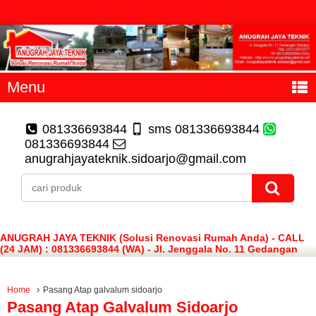
Menu
081336693844
sms 081336693844
081336693844
anugrahjayateknik.sidoarjo@gmail.com
ANUGRAH JAYA TEKNIK (Solusi Renovasi Rumah Anda) - CALL
(24 JAM) : 081336693844 (WA) - Jl. Jenggala No. 11 Gedangan
Sidoarjo
Home
Pasang Atap galvalum sidoarjo
Pasang Atap Galvalum Sidoarjo