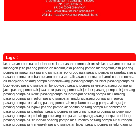
Tags :
jasa pasang pompa air bojonegoro
jasa pasang pompa air gresik
jasa pasang pompa air
lamongan
jasa pasang pompa air madiun
jasa pasang pompa air magetan
jasa pasang
pompa air ngawi
jasa pasang pompa air ponorogo
jasa pasang pompa air surabaya
jasa
pasang pompa air tuban
pasang pompa air bali
pasang pompa air bangil
pasang pompa
air bangkalan
pasang pompa air banyuwangi
pasang pompa air blitar
pasang pompa air
bojonegoro
pasang pompa air bondowoso
pasang pompa air gresik
pasang pompa air
jatim
pasang pompa air jawa timur
pasang pompa air jember
pasang pompa air jombang
pasang pompa air kediri
pasang pompa air lamongan
pasang pompa air lumajang
pasang pompa air madiun
pasang pompa air madura
pasang pompa air magetan
pasang pompa air malang
pasang pompa air mojokerto
pasang pompa air nganjuk
pasang pompa air ngawi
pasang pompa air pacitan
pasang pompa air pamekasan
pasang pompa air pandaan
pasang pompa air pasuruan
pasang pompa air ponorogo
pasang pompa air probolinggo
pasang pompa air sampang
pasang pompa air sidoarjo
pasang pompa air situbondo
pasang pompa air sumenep
pasang pompa air surabaya
pasang pompa air trenggalek
pasang pompa air tuban
pasang pompa air tulungagung