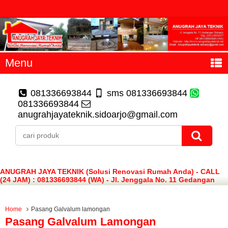
Menu
081336693844
sms 081336693844
081336693844
anugrahjayateknik.sidoarjo@gmail.com
ANUGRAH JAYA TEKNIK (Solusi Renovasi Rumah Anda) - CALL
(24 JAM) : 081336693844 (WA) - Jl. Jenggala No. 11 Gedangan
Sidoarjo
Home
Pasang Galvalum lamongan
Pasang Galvalum Lamongan