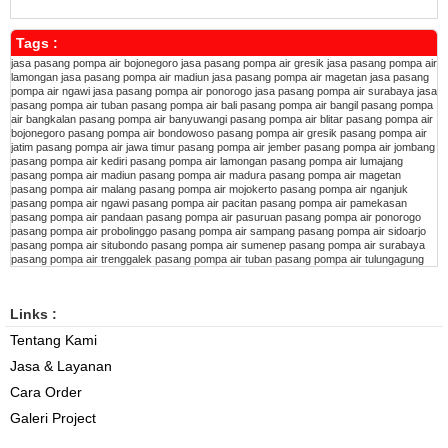
Tags :
jasa pasang pompa air bojonegoro
jasa pasang pompa air gresik
jasa pasang pompa air
lamongan
jasa pasang pompa air madiun
jasa pasang pompa air magetan
jasa pasang
pompa air ngawi
jasa pasang pompa air ponorogo
jasa pasang pompa air surabaya
jasa
pasang pompa air tuban
pasang pompa air bali
pasang pompa air bangil
pasang pompa
air bangkalan
pasang pompa air banyuwangi
pasang pompa air blitar
pasang pompa air
bojonegoro
pasang pompa air bondowoso
pasang pompa air gresik
pasang pompa air
jatim
pasang pompa air jawa timur
pasang pompa air jember
pasang pompa air jombang
pasang pompa air kediri
pasang pompa air lamongan
pasang pompa air lumajang
pasang pompa air madiun
pasang pompa air madura
pasang pompa air magetan
pasang pompa air malang
pasang pompa air mojokerto
pasang pompa air nganjuk
pasang pompa air ngawi
pasang pompa air pacitan
pasang pompa air pamekasan
pasang pompa air pandaan
pasang pompa air pasuruan
pasang pompa air ponorogo
pasang pompa air probolinggo
pasang pompa air sampang
pasang pompa air sidoarjo
pasang pompa air situbondo
pasang pompa air sumenep
pasang pompa air surabaya
pasang pompa air trenggalek
pasang pompa air tuban
pasang pompa air tulungagung
Links :
Tentang Kami
Jasa & Layanan
Cara Order
Galeri Project