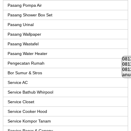
Pasang Pompa Air
Pasang Shower Box Set
Pasang Urinal
Pasang Wallpaper
Pasang Wastafel
Pasang Water Heater
081
Pengecatan Rumah
081
081
Bor Sumur & Stros
anu
Service AC
Service Bathub Whirpool
Service Closet
Service Cooker Hood
Service Kompor Tanam
Service Pagar & Canopy