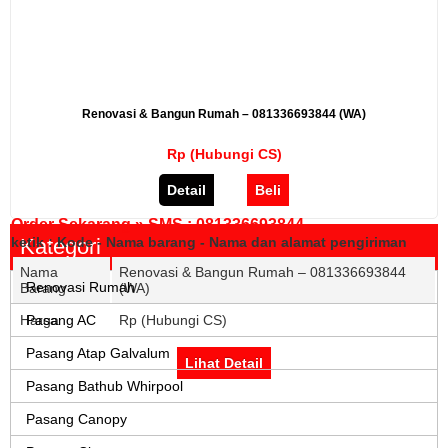
Renovasi & Bangun Rumah – 081336693844 (WA)
Rp (Hubungi CS)
Detail
Beli
Order Sekarang » SMS : 081336693844
ketik : Kode - Nama barang - Nama dan alamat pengiriman
Kategori
Nama
Renovasi & Bangun Rumah – 081336693844
Renovasi Rumah
Barang
(WA)
Harga
Pasang AC
Rp (Hubungi CS)
Pasang Atap Galvalum
Lihat Detail
Pasang Bathub Whirpool
Pasang Canopy